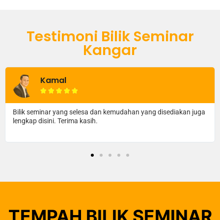
Testimoni Bilik Seminar
Kangar
l
Amir R





ang selesa dan kemudahan yang disediakan juga
Bilik seminar yang
erima kasih.
dengan apa yang 
TEMPAH BILIK SEMINAR