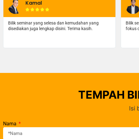
Amir Ridzuan





Bilik seminar yang luas dan sangat selesa. Saya lebih
Rakan 
fokus dengan apa yang tenaga pengajar sampaikan.
penggu
perkhi
TEMPAH BI
Isi
Nama