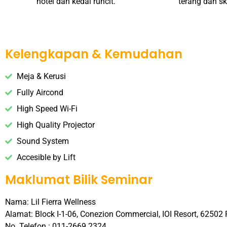
hotel dan kedai runcit.
terang dan sk
Kelengkapan & Kemudahan
Meja & Kerusi
Fully Aircond
High Speed Wi-Fi
High Quality Projector
Sound System
Accesible by Lift
Maklumat Bilik Seminar
Nama: Lil Fierra Wellness
Alamat:
Block I-1-06, Conezion Commercial, IOI Resort, 62502 
No. Telefon : 011-2669 2324