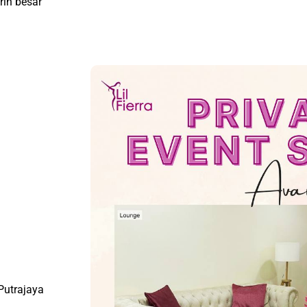
rin besar
Putrajaya