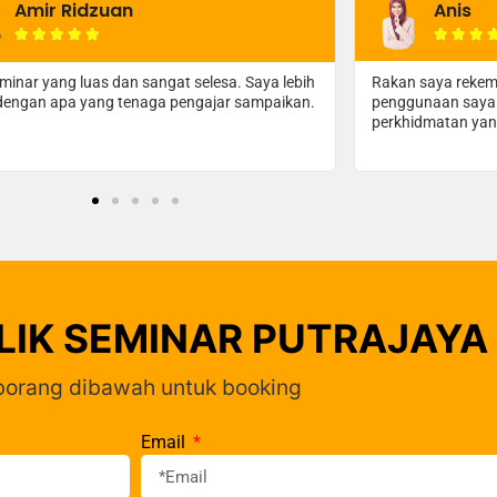
Anis
Nurul A








saya rekemen bilik seminar ni dan sepanjang
Bilik yang selesa
naan saya memang puas hati dengan
berbaloi dengan h
dmatan yang diberikan.
LIK SEMINAR PUTRAJAYA
 borang dibawah untuk booking
Email