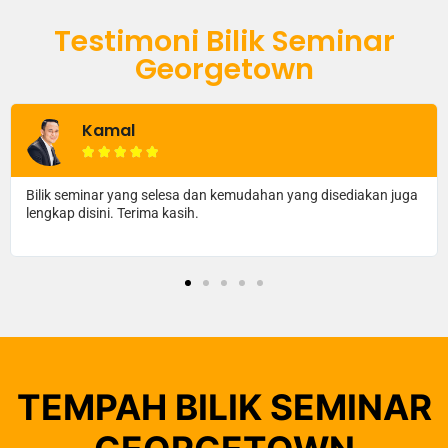
Testimoni Bilik Seminar
Georgetown
Amir Ridzuan





Bilik seminar yang luas dan sangat selesa. Saya lebih fokus
dengan apa yang tenaga pengajar sampaikan.
TEMPAH BILIK SEMINAR